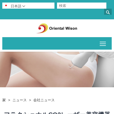
日本語


メイ
家
>
ニュース
>
会社ニュース