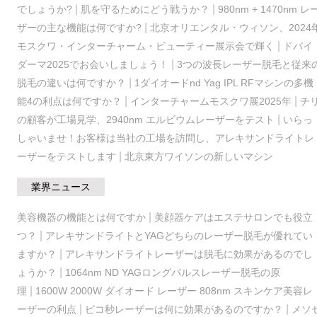
|
|
でしょうか?
肌を守るためにどう戦うか？
980nm + 1470nm レ
|
ザーの主な機能は何ですか?
北京オリエンタル・ウィソン、2024
|
モスクワ・インターチャーム・ビューティー展示会で輝く
ドバイ
|
ダーマ2025でお会いしましょう！
3つの波長レーザー脱毛と従来
|
脱毛の違いは何ですか？
1ダイオードnd Yag IPL RFマシンの多機
|
|
能4の利点は何ですか？
インターチャームモスクワ展2025年
チ
|
の顧客が工場見学、2940nm エルビウムレーザーをテスト
いらっ
しゃいませ！お客様は当社の工場を訪問し、アレキサンドライトレ
|
ーザーをテストします
北京東方ワイソンの新しいマシン
業界ニュース
|
美容機器の機能とは何ですか
美顔器ケアはエステサロンでも役立
|
つ？
アレキサンドライトとYAGどちらのレーザー脱毛が優れてい
|
ますか？
アレキサンドライトレーザーは脱毛に効果があるのでし
|
ょうか？
1064nm ND YAGロングパルスレーザー脱毛の原
|
理
1600W 2000W ダイオード レーザー 808nm スキンケア美容レ
|
|
ーザーの利点
ピコ秒レーザーは何に効果があるのですか？
メソ