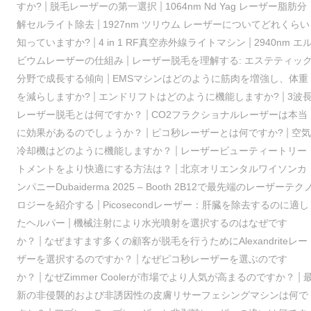
|
|
すか?
脱毛レーザーの第一選択
1064nm Nd Yag レーザー脂肪分
|
解セルライト除去
1927nm ツリウム レーザーについてどれくらい
|
|
知っていますか?
4 in 1 RF真空赤外線ライトマシン
2940nm エ
|
ビウムレーザーの仕組み
レーザー脱毛を理解する: エステティッ
|
分野で成長する傾向
EMSマシンはどのように筋肉を増強し、体重
|
|
を減らしますか?
エンドリフトはどのように機能しますか?
3波
|
レーザー脱毛とは何ですか？
CO2フラクショナルレーザーは本当
|
|
に効果があるのでしょうか？
ピコ秒レーザーとは何ですか?
空気
|
冷却機はどのように機能しますか？
レーザービューティートリー
|
トメントをより快適にする方法は？
北京オリエンタルワイソンカ
ンパニーDubaiderma 2025 – Booth 2B12で最先端のレーザーテク
|
ロジーを紹介する
Picosecondレーザー：肝臓を除去するのに適し
|
たヘルパー
機械注射により水光噴射を選択するのはなぜです
|
か？
なぜますます多くの顧客が脱毛を行うためにAlexandriteレー
|
ザーを選択するのですか？
なぜピコ秒レーザーを選ぶのです
|
|
か？
なぜZimmer Coolerが市場でより人気が高まるのですか？
新の非侵襲的および非誘因性の皮膚リサーフェシングマシンは何で