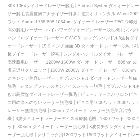
|
808 1064ダイオードレーザー脱毛
Android Systemダイオードレー
|
ザー脱毛装置皮膚アナライザー付き
北京オリエンタル Wison 200
ワット Android 755 808 1064nm ダイオード レーザー TEC 冷却最
|
|
高の脱毛レーザー
ハイパワーダイオードレーザー脱毛機
シング
|
ハンドルダイオードレーザー OW-G3
シングルハンドル3波長ダイ
|
|
オードレーザー
15.6 インチ画面 3D ダイオード レーザー脱毛
4
|
長ダイオードレーザー脱毛
シングルハンドルダイオードレーザー
|
高速脱毛レーザー
1200W 1600W ダイオード レーザー 808nm 皮
|
膚若返りクリニック
1600W 2000W ダイオード レーザー 808nm
|
スキンケア美容レーザー
ダブルハンドルダイオードレーザー無痛
|
|
脱毛
チタンプラチナスキンアイスレーザー脱毛
ダブルハンドル
|
きの高度なダイオードレーザー脱毛
ビューティースパサロンビキ
|
ニ用の痛みのないレーザー脱毛機
ビキニ用1600ワット2000ワッ
|
レーザー無痛脱毛機
808nm ダイオード レーザー脱毛美容治療
|
|
機
3波ダイオードレーザーアイス医療脱毛機
1600 ワット 2000 
|
ット 808nm ダイオード レーザー脱毛機
3波長チタンダイオード
|
ーザー脱毛機
クリニック用1200ワット1600ワットダイオードレ