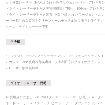
|
ット分数レーザー（NAFL）1927NMスリウムレーザー
アレキサン
|
ドライト レーザー脱毛永久美容院機器
755nm 1064nm アレキサ
|
ドライト レーザー脱毛永久装置
ND YAG ハイパワージェントルレ
|
ーザー脱毛永久装置
グリーンビームデュアル波長痛みを伴うアレ
クサンドライトレーザー脱毛
空冷機
|
8インチスクリーンジマークーラーマシン
8インチスクリーンタイ
|
ムカウント冷気皮膚冷却美容機
皮膚表面冷却クライオ空冷システ
ムレーザー治療鎮痛機
ダイオードレーザー脱毛
|
AI 皮膚分析による BBT PRO ダイオード レーザー脱毛
2 in 1 ダイ
|
オード レーザー & Q スイッチ ピコ レーザー
ダブルハンドル755