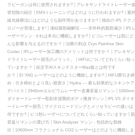
|
ラピーガンは何に使用されますか?
アレキサンドライトレーザー
|
|
管切除の紹介
EMSトレーニングはどのように行われますか?
紫
|
線光線療法にはどのような副作用がありますか?
独自の IPL テク
|
|
ロジーが登場します!
凍結脂肪融解症 -----非外科的脂肪減少
IPL
|
ーザーマシン: それは本当に機能しますか?
ピコレーザーは肌にど
|
んな影響を与えるのですか？
治療の利点 Cryo Painfree Skin
|
|
Cooler
IPLレーザー加工機のデメリットは何ですか？
アレキサン
|
ドライトレーザー脱毛のメリット。
HIFUについてどれくらい知っ
|
ていますか？
絵文字AIスキンテスターMax版とは何です
|
|
か？
Er:YAG レーザーはどのように機能しますか?
HIFU膣引き締
|
め - 引き締めとより良い親密さ
Hydra --- 最も効果的なスキンケア
|
|
デバイス
2940nmエルビウムレーザー皮膚若返りマシン
1060nm
|
ダイオードレーザー彫刻非侵襲的ボディ痩身マシン
IPL VS ダイオ
|
ードレーザー脱毛
マイクロニードリングとメソセラピーの違いは
|
|
何ですか?
ピコ秒レーザーについてどれくらい知っていますか
肌
|
若返りマシンの選び方
Skin Analyzer マシン - 包括的な肌検
|
出
10600nm フラクショナル CO2 レーザーはどのように機能しま