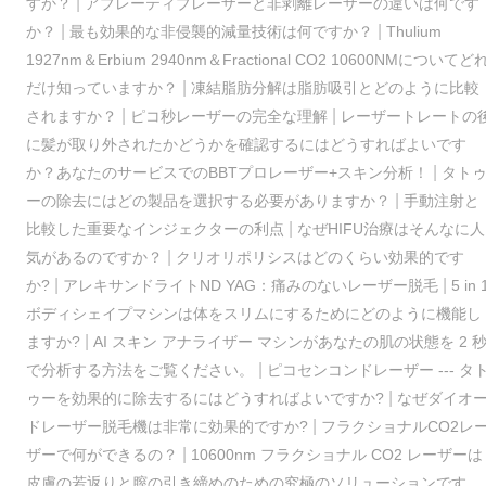
|
すか？
アブレーティブレーザーと非剥離レーザーの違いは何です
|
|
か？
最も効果的な非侵襲的減量技術は何ですか？
Thulium
1927nm＆Erbium 2940nm＆Fractional CO2 10600NMについてど
|
だけ知っていますか？
凍結脂肪分解は脂肪吸引とどのように比較
|
|
されますか？
ピコ秒レーザーの完全な理解
レーザートレートの
に髪が取り外されたかどうかを確認するにはどうすればよいです
|
か？あなたのサービスでのBBTプロレーザー+スキン分析！
タト
|
ーの除去にはどの製品を選択する必要がありますか？
手動注射と
|
比較した重要なインジェクターの利点
なぜHIFU治療はそんなに人
|
気があるのですか？
クリオリポリシスはどのくらい効果的です
|
|
か?
アレキサンドライトND YAG：痛みのないレーザー脱毛
5 in 
ボディシェイプマシンは体をスリムにするためにどのように機能し
|
ますか?
AI スキン アナライザー マシンがあなたの肌の状態を 2 
|
で分析する方法をご覧ください。
ピコセンコンドレーザー --- タ
|
ゥーを効果的に除去するにはどうすればよいですか?
なぜダイオ
|
ドレーザー脱毛機は非常に効果的ですか?
フラクショナルCO2レ
|
ザーで何ができるの？
10600nm フラクショナル CO2 レーザーは
皮膚の若返りと膣の引き締めのための究極のソリューションです