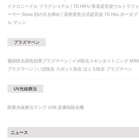
|
イクロニードル フラクショナル
7D HIFU 垂直超音波ウルトラフ
|
ーマー Smas 顔の引き締め
高密度焦点式超音波 7D Hifu ポータブ
ル マシン
プラズマペン
|
傷跡除去調色効果プラズマペン
イボ除去スキンタイトニング MINI
|
プラズマペン
いぼ除去 スポット除去 ほくろ除去 プラズマペン
UV光線療法
医療光線療法ランプ UVB 皮膚病除去機
ニュース