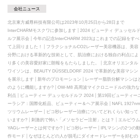
会社ニュース
北京東方威尊科技有限公司は2023年10月25日から28日まで
|
InterCHARMモスクワに参加します
2024 ビューティ デュッセル
|
ルフ展示会
今年の記念InterCHARM 2023はこれまでの記録をすべ
|
て上回りました！
フラクショナルCO2レーザー美容機器は、美容
分野における革新的な技術として、肌治療における独自の利点によ
|
り多くの美容愛好家に朗報をもたらしました。
北京オリエンタル
ワイソンは、BEAUTY DÜSSELDORF 2024 で革新的な美容マシン
|
|
を展示します
新年のプロモーション
レーザー脂肪分解マシンは
|
のように機能しますか?
OW-M8 高周波マイクロニードルの強力な
|
|
利点
ビューティー デュッセルドルフ 2024
第19回ビューティー
|
ーラシア：国際化粧品、ビューティー＆ヘア展示会
NAFL 1927n
|
ツリウムレーザー
ピコ秒レーザー治療についてどれくらい知って
|
|
いますか?
刺激的で怖い「メソセラピー注射」とは？
エルビウム
|
|
YAGレーザーとは何ですか?
ピコ秒レーザー
IPLマシンの2つの
|
作モード
なぜほとんどの人が脱毛にダイオードレーザーを好むの