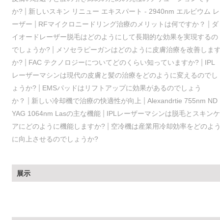
|
か?
新しいスキン リニュー エキスパート - 2940nm エルビウム レ
|
|
ーザー
RFマイクロニードリング治療のメリットは何ですか？
ダ
イオードレーザー脱毛はどのようにして長期的な効果を実現するの
|
でしょうか?
メソセラピーガンはどのように皮膚治療を改善しま
|
|
か?
FAC テクノロジーについてどのくらい知っていますか?
IPL
レーザーマシンは現代の皮膚と髪の治療をどのように変えるのでし
|
ょうか?
EMSパッドはリフトアップに効果があるのでしょう
|
|
か？
新しい冷却機で治療の快適性が向上
Alexandrtie 755nm ND
|
YAG 1064nm Lasの主な機能
IPLレーザーマシンは脱毛とスキンケ
|
アにどのように機能しますか?
空冷機は産業用冷却効率をどのよ
に向上させるのでしょうか?
展示