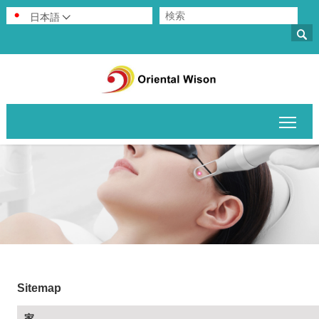
日本語


メイ
Sitemap
家