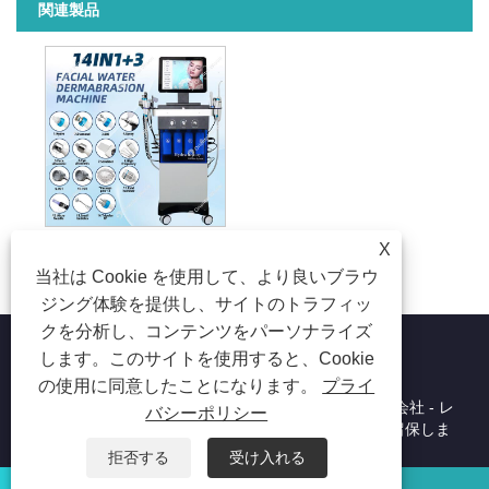
関連製品
X
14 IN 1 ハイドラフェイシャルクリーニング水酸素ジェットピールマシン
当社は Cookie を使用して、より良いブラウ
ジング体験を提供し、サイトのトラフィッ
クを分析し、コンテンツをパーソナライズ
します。このサイトを使用すると、Cookie
の使用に同意したことになります。
プライ
Copyright © 2023 北京東方ワイソンテクノロジー株式会社 - レ
バシーポリシー
ーザー脱毛、脱毛、レーザー美容機 - すべての権利を留保しま
す。
拒否する
受け入れる