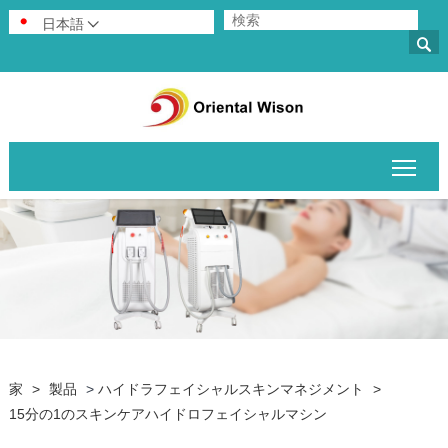
日本語


メイ
家
>
製品
>
ハイドラフェイシャルスキンマネジメント
>
15分の1のスキンケアハイドロフェイシャルマシン