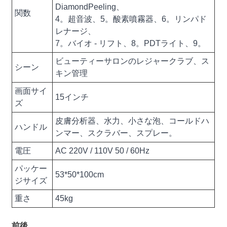
DiamondPeeling、
関数
4。超音波、5。酸素噴霧器、6。リンパド
レナージ、
7。バイオ - リフト、8。PDTライト、9。
ビューティーサロンのレジャークラブ、ス
シーン
キン管理
画面サイ
15インチ
ズ
皮膚分析器、水力、小さな泡、コールドハ
ハンドル
ンマー、スクラバー、スプレー。
電圧
AC 220V / 110V 50 / 60Hz
パッケー
53*50*100cm
ジサイズ
重さ
45kg
前後