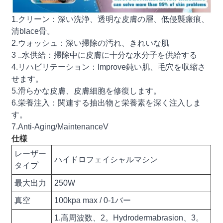
1.クリーン：深い洗浄、透明な皮膚の層、低侵襲瘢痕、
清blace骨。
2.ウォッシュ：深い掃除の汚れ、きれいな肌
3 ..水供給：掃除中に皮膚に十分な水分子を供給する
4.リハビリテーション：lmprove鈍い肌、毛穴を収縮さ
せます。
5.滑らかな皮膚、皮膚細胞を修復します。
6.栄養注入：関連する抽出物と栄養素を深く注入しま
す。
7.Anti-Aging/MaintenanceV
仕様
レーザー
ハイドロフェイシャルマシン
タイプ
最大出力
250W
真空
100kpa max / 0-1バー
1.高周波数、2。Hydrodermabrasion、3。