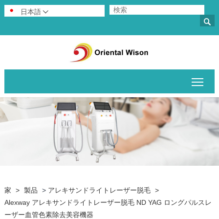
日本語


メイ
家
>
製品
>
アレキサンドライトレーザー脱毛
>
Alexway アレキサンドライトレーザー脱毛 ND YAG ロングパルスレ
ーザー血管色素除去美容機器