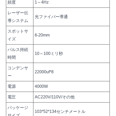
頻度
1～4Hz
レーザー伝
光ファイバー導通
導システム
スポットサ
6-20mm
イズ
パルス持続
10～100ミリ秒
時間
コンデンサ
22000uf*8
ー
電源
4000W
電圧
AC220V/110V/その他
パッケージ
103*52*134センチメートル
サイズ