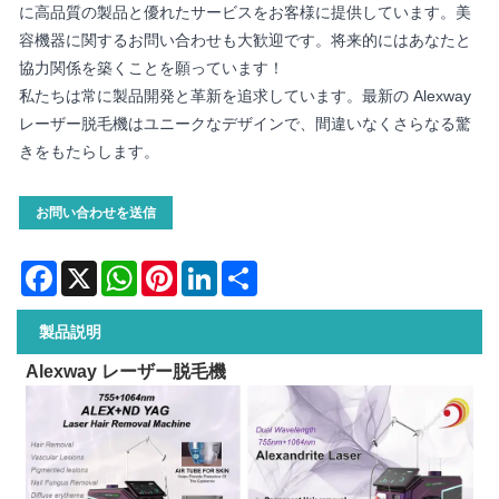
に高品質の製品と優れたサービスをお客様に提供しています。美
容機器に関するお問い合わせも大歓迎です。将来的にはあなたと
協力関係を築くことを願っています！
私たちは常に製品開発と革新を追求しています。最新の Alexway
レーザー脱毛機はユニークなデザインで、間違いなくさらなる驚
きをもたらします。
お問い合わせを送信
Facebook
X
WhatsApp
Pinterest
LinkedIn
Share
製品説明
Alexway レーザー脱毛機