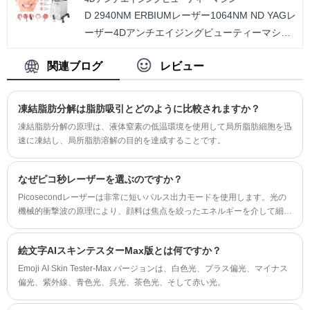
D 2940NM ERBIUMレーザー1064NM ND YAGレ
ーザー4Dアンチエイジングビューティーマシン
は4次元です 皮膚の問題を処理し、皮膚を若返
関連ブログ
レビュー
らせるための非侵襲的な審美的治療機。 主に
2940NMと1064NMレーザーの異なる波長を使用
することにより、患者の皮膚の問題を治療する
凍結脂肪分解は脂肪吸引とどのように比較されますか？
ためにレーザーエネルギーを組織に送りまし
凍結脂肪分解の原理は、液体窒素の低温環境を使用して局所脂肪細胞を迅
た。 その過程で、コラーゲンを増やすことがで
速に凍結し、局所脂肪溶解の目的を達成することです。
きます。同時に、皮膚は弾力性と水分の失われ
たものを取り戻します。
なぜピコ秒レーザーを選ぶのですか？
Picosecondレーザーは非常に短いパルス出力モードを使用します。光の
機械的衝撃波の原理により、顔料は焦点を絞ったエネルギーを介して細か
く粒状になり、身体代謝に吸収される可能性が高くなります。
絵文字AIスキンテスターMax版とは何ですか？
Emoji AI Skin Tester-Max バージョンは、白色光、プラス偏光、マイナス
偏光、紫外線、青色光、呉光、茶色光、そして赤い光。