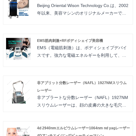
ー色素除去レーザーは2種類の治療プローブと3
提供します。
Beijing Oriental Wison Technology Co.は、2002
つの波長（1064nm、755nm、532nm）を搭載
欧州CE医療証明書、ISO13485：2008および
年以来、美容マシンのオリジナルメーカーであ
し、さまざまな治療に対応できます。ハニカム
ISO9001：2008国際品質管理システム証明書を
り、Beauty Salon Clinic Equipmentの専門家で
形状の 755nm は、メラニンを破壊し、皮膚の活
取得しました。
す。
性化に使用できます。 1064nmは主に濃い色の
B3 AL Intelligent Skin Analyzer：皮膚の問題の解
中国市場にはあらゆる種類の美容装置があり、
タトゥーと色素沈着の除去に使用されます。
決に焦点を当てた研究開発により、8つのスペク
EMS筋肉刺激+RFボディシェイプ美容機
常に高品質の製品と顧客に良いサービスを提供
532nmはカラフルなタトゥーと色素の除去に使
トルイメージング技術を統合し、柔軟な操作で
EMS（電磁筋刺激）は、ボディシェイプデバイ
しています。美容装備のお問い合わせへようこ
用されます。 Oriental Wison ピコセカンド レー
顔の肌の17の問題を専門的かつ客観的に分析で
スです。強力な電磁エネルギーを利用して、従
そ。将来あなたとの協力を確立したいと思って
ザー ピコ レーザー色素除去レーザーは、輸入レ
きます。研究開発の当初の意図は、1回のクリッ
来のフィットネス方法をはるかに超える筋肉の
います！
ーザー アームを備えた韓国製で、最高のエネル
クで写真を撮り、レポートを分析することで、
収縮を引き起こします。この激しい筋肉の収縮
若いままでいることは、誰もが最も気にかけて
ギー出力、ショット数の制限がなく、生涯使用
運用がより便利になるようにすることです。
により、筋肉が増強され、同時に脂肪が減少し
いるホットなトピックでした。私たちのM8マイ
非アブリット分数レーザー（NAFL）1927NMスリウム
できることを保証します。詳細については、お
ます。これはジムでの高強度のトレーニングに
クロニードルRFマシンは、肌をしっかりと軽く
レーザー
気軽にお問い合わせください。
似ていますが、大量の発汗や回復時間は必要あ
保つのに役立ちます。
非アブラートな分数レーザー（NAFL）1927NM
りません。
スリウムレーザーは、顔の皮膚の大きな毛穴を
処理できます。治療は比較的安全で、非常に満
足のいくものです。
4d 2940nmエルビウムレーザー1064nm nd yagレーザー
4Dアンチエイジングビューティーマシン