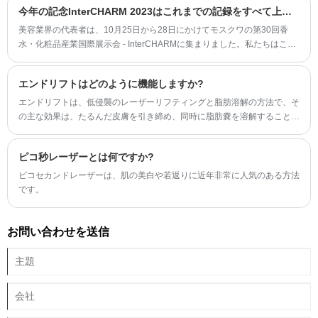
今年の記念InterCHARM 2023はこれまでの記録をすべて上回りました！
美容業界の代表者は、10月25日から28日にかけてモスクワの第30回香
水・化粧品産業国際展示会 - InterCHARMに集まりました。私たちはこの
展示会に参加できることを光栄に思います。
エンドリフトはどのように機能しますか?
エンドリフトは、低侵襲のレーザーリフティングと脂肪溶解の方法で、そ
の主な効果は、たるんだ皮膚を引き締め、同時に脂肪嚢を溶解することで
す。
ピコ秒レーザーとは何ですか?
ピコセカンドレーザーは、肌の美白や若返りに近年非常に人気のある方法
です。
お問い合わせを送信