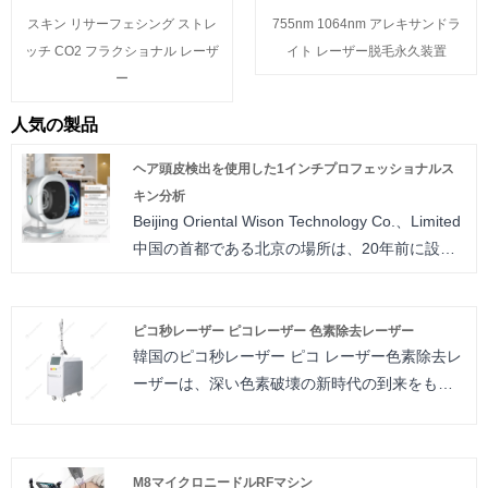
スキン リサーフェシング ストレ
755nm 1064nm アレキサンドラ
ッチ CO2 フラクショナル レーザ
イト レーザー脱毛永久装置
ー
人気の製品
ヘア頭皮検出を使用した1インチプロフェッショナルス
キン分析
Beijing Oriental Wison Technology Co.、Limited
中国の首都である北京の場所は、20年前に設立
されました。
私たちは長年にわたって美容装備分野に従事し
ており、世界中で非常に高い評価を得ていま
ピコ秒レーザー ピコレーザー 色素除去レーザー
韓国のピコ秒レーザー ピコ レーザー色素除去レ
す。私たちは、研究、開発、製造、トレーニン
ーザーは、深い色素破壊の新時代の到来をもた
グ、美容機器の販売に統合しています。当社の
らし、数回のセッションでカラフルなタトゥー
製品ラインは、e-light（IPL＆RF）、IPL、nd
や良性の色素性病変の除去に理想的な結果をも
yagレーザー、RF機器をカバーしています。ま
たらします。ピコセカンドレーザー ピコレーザ
た、顧客の要件を満たすためにOEMサービスを
M8マイクロニードルRFマシン