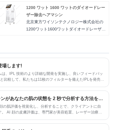
し、皮膚を若返らせるための非侵襲的な審
1200 ワット 1600 ワットのダイオードレー
美的治療機。 主に2940NMと1064NMレー
ザー除去ヘアマシン
ザーの異なる波長を使用することにより、
北京東方ワイソンテクノロジー株式会社の
患者の皮膚の問題を治療するためにレーザ
1200ワット1600ワットダイオードレーザー
ーエネルギーを組織に送りました。 その過
脱毛ヘアマシンは、高度なテクノロジー、
程で、コラーゲンを増やすことができま
カスタマイズ可能な治療オプション、多用
す。同時に、皮膚は弾力性と水分の失われ
途の機能を提供しており、さまざまな肌の
たものを取り戻します。
悩みに対して効果的かつ効率的なソリュー
ションを求めるスキンケア専門家にとって
登場します!
貴重な資産となっています。
は、IPL 技術のより詳細な開発を実施し、良いフィードバッ
Lと比較して、私たちは11枚のフィルターを備えたIPLを発売
により専門的です。
AI スキン アナライザー マシンがあなたの肌の状態を 2 秒で分析する方法をご覧ください。
な顔の肌評価を視覚化し、分析することで、クライアントに自
。 AI 顔の皮膚評価は、専門家が美容処置、レーザー治療、
の治療法についてカスタマイズされた推奨事項を作成するのに
、クライアントが自信を持って明確に美的目標を達成できるよう