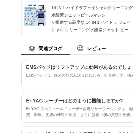
テムは空気を直接吸入し、適切な温度で冷
14 IN 1 ハイドラフェイシャルクリーニング
気を排出し、患者の治療部位を冷却しま
水酸素ジェットピールマシン
す。皮膚を保護し、皮膚の火傷を防ぎま
が提供する高度な 14 IN 1 ハイドラ フェイ
す。
シャル クリーニング水酸素ジェット ピール
マシンは、肌の質感を向上させ洗練させ、
より繊細な外観を促進するように設計され
関連ブログ
レビュー
ています。大きな泡の主なメカニズムには
負圧が含まれており、栄養分を皮膚の真皮
に効果的に届けます。この迅速な栄養補給
EMSパッドはリフトアップに効果があるのでしょ
は、乾燥肌や皮むけの状態を改善するのに
EMSパッドは、従来の顔の若返りに代わる、針を使わず、痛
役立ちます。プロフェッショナル フェイシ
ャル クリーニング 水酸素ジェット ピール
マシン ハイドロ ダーマブレーション ハイ
Er:YAG レーザーはどのように機能しますか?
ドロ フェイシャル
Er:YAG フルフィールドレーザー皮膚リサーフェシングは
贅、瘢痕、皮膚の弛緩の治療、さらには粗い肌の質感の改善