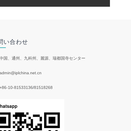
問い合わせ
中国、通州、九科州、麗源、瑞都国寺センター
admin@iplchina.net.cn
+86-10-81533136
/
81518268