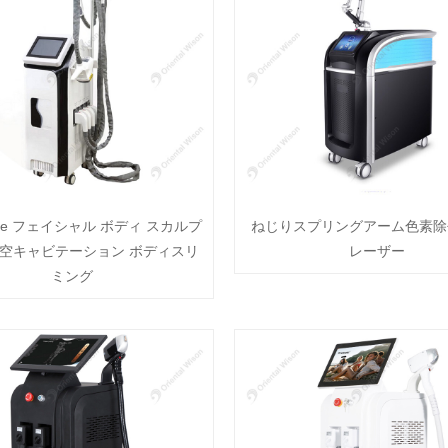
hape フェイシャル ボディ スカルプ
ねじりスプリングアーム色素除
 真空キャビテーション ボディスリ
レーザー
ミング