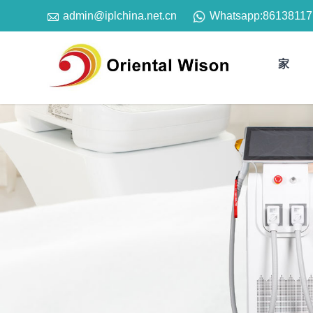

Whatsapp:
86138117
admin@iplchina.net.cn
家