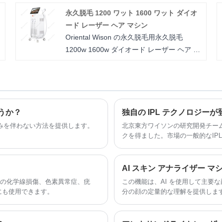
認知されており、皮膚疾患の治療を大幅に
永久脱毛 1200 ワット 1600 ワット ダイオ
改善し、診療所、病院、医学部で広く利用
ード レーザー ヘア マシン
されています。
Oriental Wison の永久脱毛用永久脱毛
1200w 1600w ダイオード レーザー ヘア マ
シンで、究極の最先端のスキンケア テクノ
ロジーを体験してください。正確かつ革新
的に設計されたこの強力なツールは、幅広
い皮膚の問題に対する完全な解決策を提供
し、すべての治療セッションで可能な限り
うか？
独自の IPL テクノロジーが
最高の結果を保証します。
みを伴わない方法を提供します。
北京東方ワイソンの研究開発チーム
クを得ました。市場の一般的なIP
し、肌の若返りのさまざまな治療
、顔の化学線損傷、色素異常症、疣
この機能は、AI を使用して主要
にも使用できます。
分の顔の定量的な理解を提供します
皮膚充填剤、ボトックス、その他
役立ちます。 AI の洞察により
支援します。