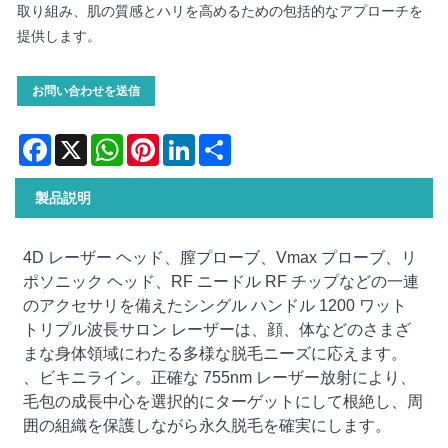
取り組み、肌の質感とハリを高めるための包括的なアプローチを
提供します。
お問い合わせを送信
Facebook
X
WhatsApp
Pinterest
LinkedIn
Share
製品説明
4D レーザー ヘッド、膣プローブ、Vmax プローブ、リ
ポソニック ヘッド、RF ニードル RF チップなどの一連
のアクセサリを備えたシングル ハンドル 1200 ワット
トリプル波長サロン レーザーは、顔、体などのさまざ
まな身体領域にわたる多様な脱毛ニーズに応えます。
、ビキニライン。正確な 755nm レーザー放射により、
毛包の成長中心を選択的にターゲットにして根絶し、周
囲の組織を保護しながら永久脱毛を確実にします。