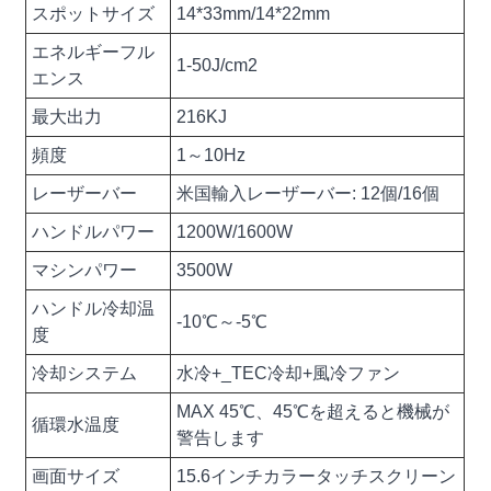
スポットサイズ
14*33mm/14*22mm
エネルギーフル
1-50J/cm2
エンス
最大出力
216KJ
頻度
1～10Hz
レーザーバー
米国輸入レーザーバー: 12個/16個
ハンドルパワー
1200W/1600W
マシンパワー
3500W
ハンドル冷却温
-10℃～-5℃
度
冷却システム
水冷+_TEC冷却+風冷ファン
MAX 45℃、45℃を超えると機械が
循環水温度
警告します
画面サイズ
15.6インチカラータッチスクリーン