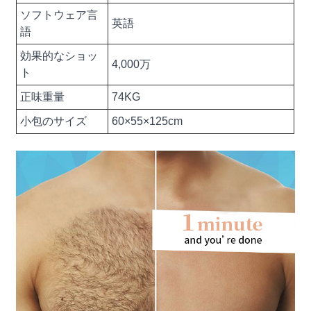
ソフトウェア言
英語
語
効果的なショッ
4,000万
ト
正味重量
74KG
小包のサイズ
60×55×125cm